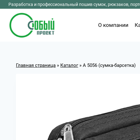
Перейти
Разработка и профессиональный пошив сумок, рюкзаков, портф
к
содержимому
О компании
К
Главная страница
»
Каталог
»
А 5056 (сумка-барсетка)