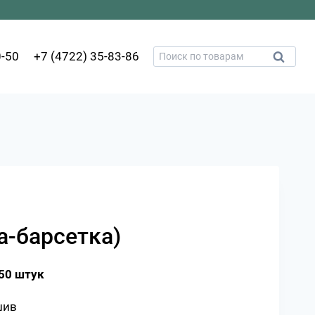
Искать:
0-50
+7 (4722) 35-83-86
Поиск
а-барсетка)
50 штук
шив