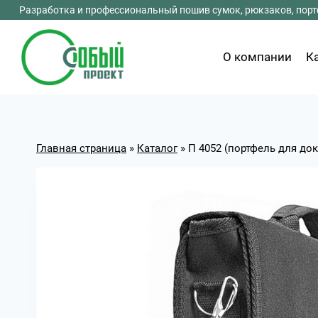
Перейти
Разработка и профессиональный пошив сумок, рюкзаков, портф
к
содержимому
О компании
К
Главная страница
»
Каталог
»
П 4052 (портфель для до