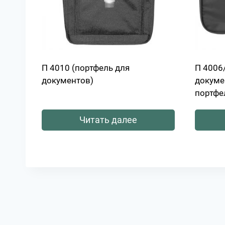
П 4010 (портфель для
П 4006
документов)
докуме
портфе
Читать далее