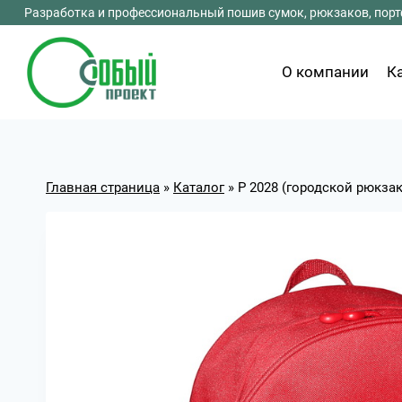
Перейти
Разработка и профессиональный пошив сумок, рюкзаков, портф
к
содержимому
О компании
К
Главная страница
»
Каталог
»
Р 2028 (городской рюкзак