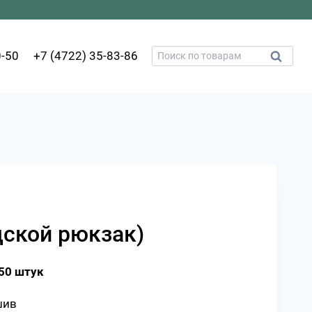
Искать:
0-50
+7 (4722) 35-83-86
Поиск
дской рюкзак)
50 штук
шив