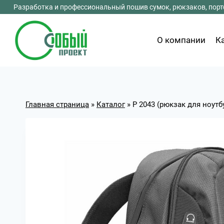
Перейти
Разработка и профессиональный пошив сумок, рюкзаков, портф
к
содержимому
О компании
К
Главная страница
»
Каталог
»
Р 2043 (рюкзак для ноутб