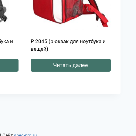
бука и
Р 2045 (рюкзак для ноутбука и
вещей)
Читать далее
| Сайт
spec-pro.ru