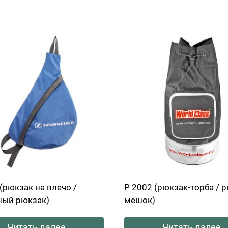
(рюкзак на плечо /
Р 2002 (рюкзак-торба / 
ный рюкзак)
мешок)
Читать далее
Читать далее