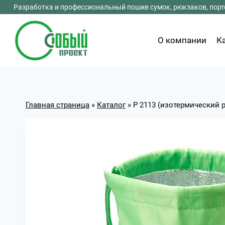
Перейти
Разработка и профессиональный пошив сумок, рюкзаков, портф
к
содержимому
О компании
К
Главная страница
»
Каталог
»
Р 2113 (изотермический 