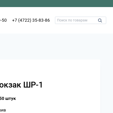
Искать:
0-50
+7 (4722) 35-83-86
Поиск
юкзак ШР-1
50 штук
шив