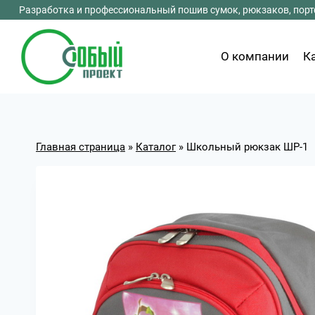
Перейти
Разработка и профессиональный пошив сумок, рюкзаков, портф
к
содержимому
О компании
К
Главная страница
»
Каталог
»
Школьный рюкзак ШР-1