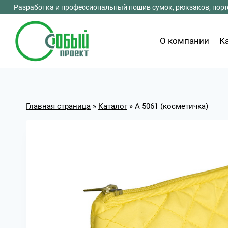
Перейти
Разработка и профессиональный пошив сумок, рюкзаков, портф
к
содержимому
О компании
К
Главная страница
»
Каталог
»
А 5061 (косметичка)